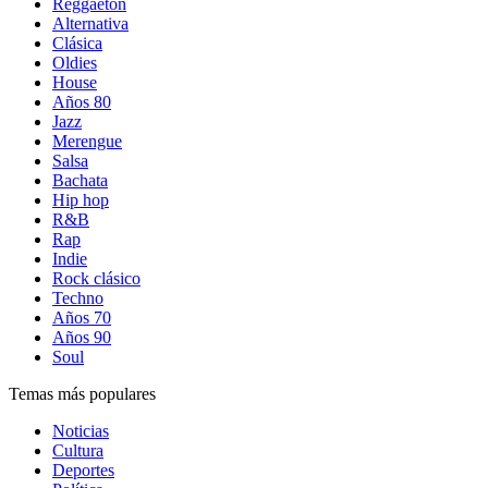
Reggaetón
Alternativa
Clásica
Oldies
House
Años 80
Jazz
Merengue
Salsa
Bachata
Hip hop
R&B
Rap
Indie
Rock clásico
Techno
Años 70
Años 90
Soul
Temas más populares
Noticias
Cultura
Deportes