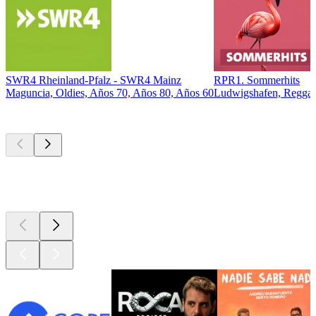
SWR4 Rheinland-Pfalz - SWR4 Mainz
RPR1. Sommerhits
Maguncia, Oldies, Años 70, Años 80, Años 60
Ludwigshafen, Regga
Los mejores
podcasts
Los mejores
podcasts
Los mejores
podcasts