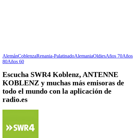
Alemán
Coblenza
Renania-Palatinado
Alemania
Oldies
Años 70
Años
80
Años 60
Escucha SWR4 Koblenz, ANTENNE
KOBLENZ y muchas más emisoras de
todo el mundo con la aplicación de
radio.es