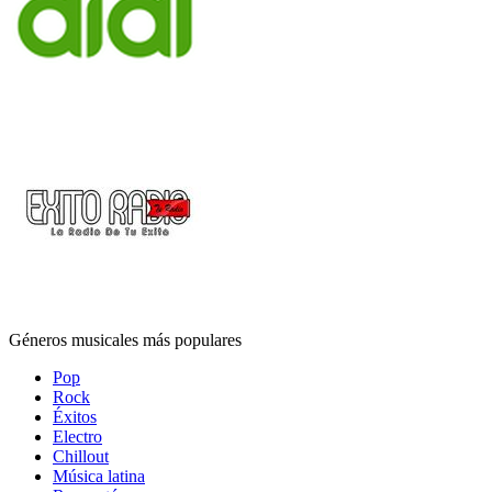
Géneros musicales más populares
Pop
Rock
Éxitos
Electro
Chillout
Música latina