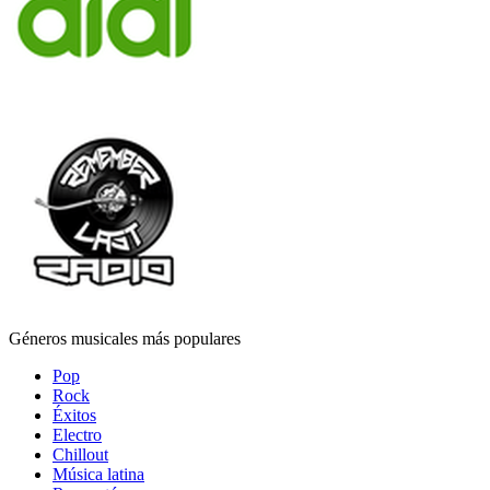
Géneros musicales más populares
Pop
Rock
Éxitos
Electro
Chillout
Música latina