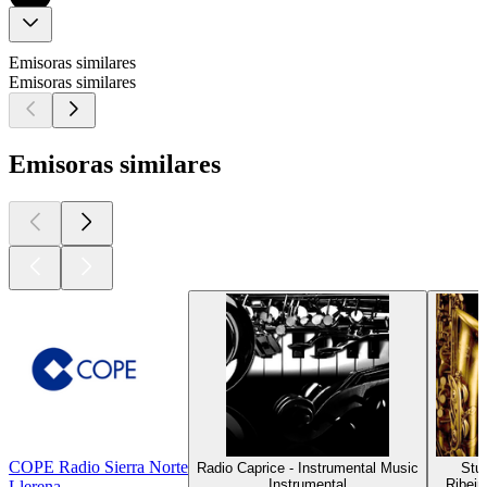
Emisoras similares
Emisoras similares
Emisoras similares
COPE Radio Sierra Norte
Radio Caprice - Instrumental Music
Stu
Instrumental
Ribeir
Llerena