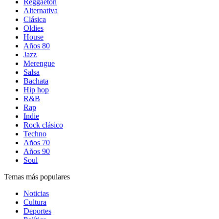
Reggaetón
Alternativa
Clásica
Oldies
House
Años 80
Jazz
Merengue
Salsa
Bachata
Hip hop
R&B
Rap
Indie
Rock clásico
Techno
Años 70
Años 90
Soul
Temas más populares
Noticias
Cultura
Deportes