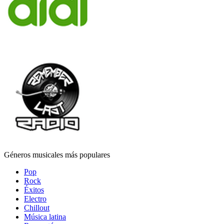
Géneros musicales más populares
Pop
Rock
Éxitos
Electro
Chillout
Música latina