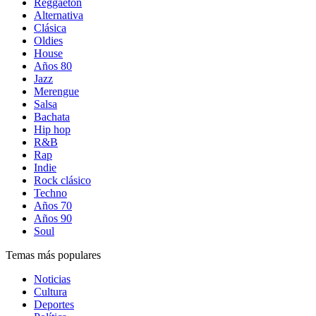
Reggaetón
Alternativa
Clásica
Oldies
House
Años 80
Jazz
Merengue
Salsa
Bachata
Hip hop
R&B
Rap
Indie
Rock clásico
Techno
Años 70
Años 90
Soul
Temas más populares
Noticias
Cultura
Deportes