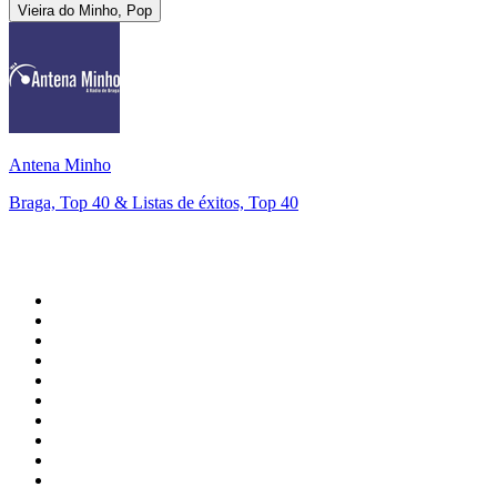
Vieira do Minho, Pop
Antena Minho
Braga, Top 40 & Listas de éxitos, Top 40
Top 100 en
radio.es
1
.
COPE MADRID
2
.
esRadio
3
.
Onda Cero Madrid
4
.
Cadena SER 105.4 FM
5
.
Rock FM
6
.
Radio Marca Nacional
7
.
CADENA 100
8
.
Cadena SER Almería
9
.
Cadena Dial 91.7 FM
10
.
Remember Last Radio