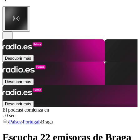
Descubrir más
Descubrir más
Descubrir más
El podcast comienza en
- 0 sec.
Países
Portugal
Braga
Escucha 22 emisoras de
Braga