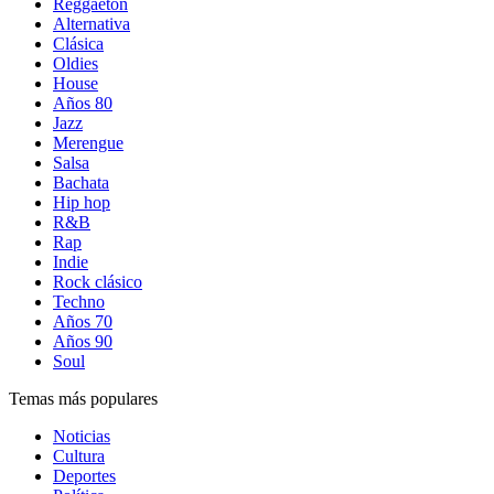
Reggaetón
Alternativa
Clásica
Oldies
House
Años 80
Jazz
Merengue
Salsa
Bachata
Hip hop
R&B
Rap
Indie
Rock clásico
Techno
Años 70
Años 90
Soul
Temas más populares
Noticias
Cultura
Deportes