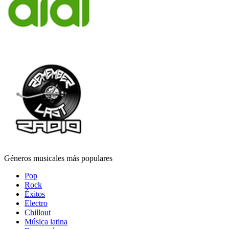
Géneros musicales más populares
Pop
Rock
Éxitos
Electro
Chillout
Música latina