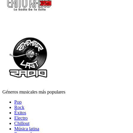
Géneros musicales más populares
Pop
Rock
Éxitos
Electro
Chillout
Música latina