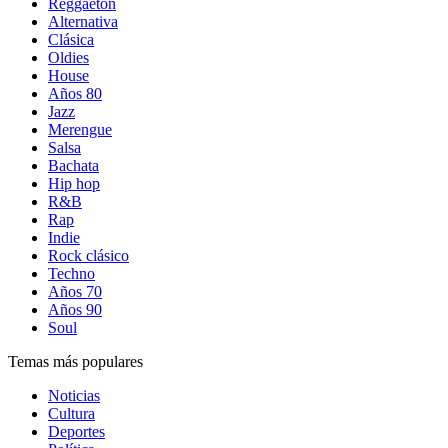
Reggaetón
Alternativa
Clásica
Oldies
House
Años 80
Jazz
Merengue
Salsa
Bachata
Hip hop
R&B
Rap
Indie
Rock clásico
Techno
Años 70
Años 90
Soul
Temas más populares
Noticias
Cultura
Deportes