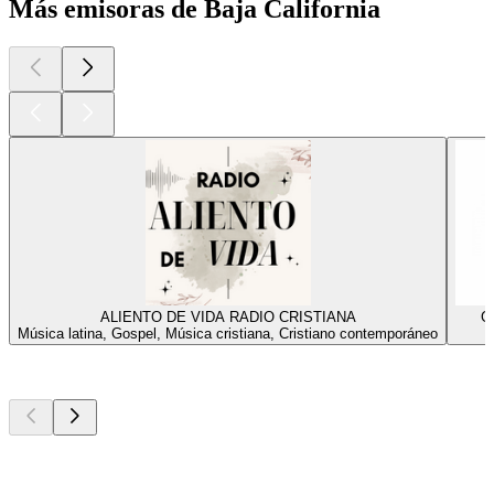
Más emisoras de Baja California
ALIENTO DE VIDA RADIO CRISTIANA
Go
Música latina, Gospel, Música cristiana, Cristiano contemporáneo
M
Los mejores
podcasts
Los mejores
podcasts
Los mejores
podcasts