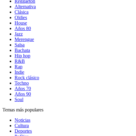
Reggaetón
Alternativa
Clásica
Oldies
House
Años 80
Jazz
Merengue
Salsa
Bachata
Hip hop
R&B
Rap
Indie
Rock clásico
Techno
Años 70
Años 90
Soul
Temas más populares
Noticias
Cultura
Deportes