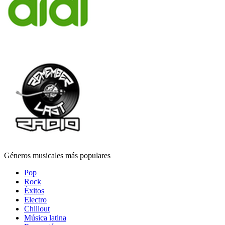
Géneros musicales más populares
Pop
Rock
Éxitos
Electro
Chillout
Música latina