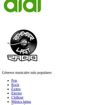
Géneros musicales más populares
Pop
Rock
Éxitos
Electro
Chillout
Música latina