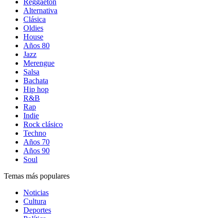
Reggaetón
Alternativa
Clásica
Oldies
House
Años 80
Jazz
Merengue
Salsa
Bachata
Hip hop
R&B
Rap
Indie
Rock clásico
Techno
Años 70
Años 90
Soul
Temas más populares
Noticias
Cultura
Deportes