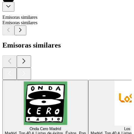
Emisoras similares
Emisoras similares
Emisoras similares
Onda Cero Madrid
Los 4
Madrid, Top 40 & Listas de éxitos, Éxitos, Pop
Madrid, Top 40 & Listas 