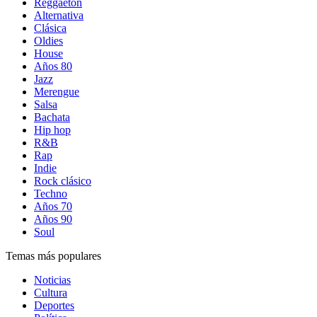
Reggaetón
Alternativa
Clásica
Oldies
House
Años 80
Jazz
Merengue
Salsa
Bachata
Hip hop
R&B
Rap
Indie
Rock clásico
Techno
Años 70
Años 90
Soul
Temas más populares
Noticias
Cultura
Deportes