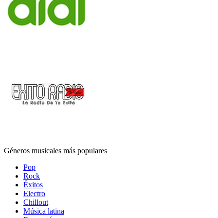
Géneros musicales más populares
Pop
Rock
Éxitos
Electro
Chillout
Música latina