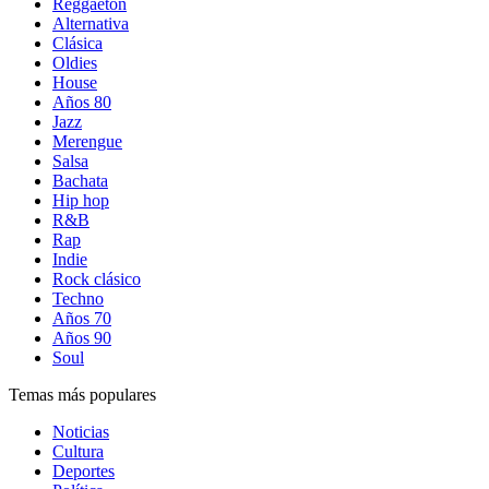
Reggaetón
Alternativa
Clásica
Oldies
House
Años 80
Jazz
Merengue
Salsa
Bachata
Hip hop
R&B
Rap
Indie
Rock clásico
Techno
Años 70
Años 90
Soul
Temas más populares
Noticias
Cultura
Deportes