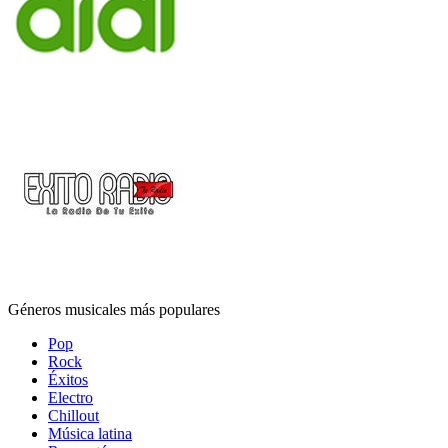
Géneros musicales más populares
Pop
Rock
Éxitos
Electro
Chillout
Música latina