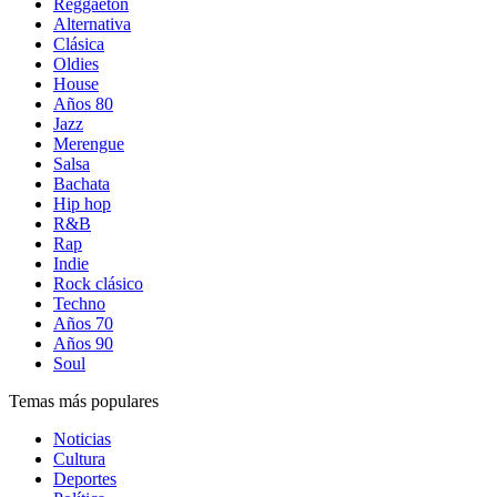
Reggaetón
Alternativa
Clásica
Oldies
House
Años 80
Jazz
Merengue
Salsa
Bachata
Hip hop
R&B
Rap
Indie
Rock clásico
Techno
Años 70
Años 90
Soul
Temas más populares
Noticias
Cultura
Deportes