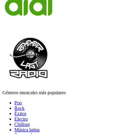
Géneros musicales más populares
Pop
Rock
Éxitos
Electro
Chillout
Música latina