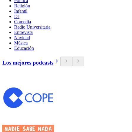
Política
Religión
Infantil
DJ
Comedia
Radio Universitaria
Entrevista
Navidad
Música
Educación
Los mejores podcasts