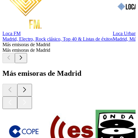
Loca FM
Loca Urban
Madrid, Electro, Rock clásico, Top 40 & Listas de éxitos
Madrid, Músi
Más emisoras de Madrid
Más emisoras de Madrid
Más emisoras de Madrid