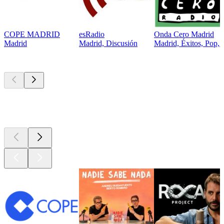
COPE MADRID
esRadio
Onda Cero Madrid
Madrid
Madrid, Discusión
Madrid, Éxitos, Pop, 
Los mejores
podcasts
Los mejores
podcasts
Los mejores
podcasts