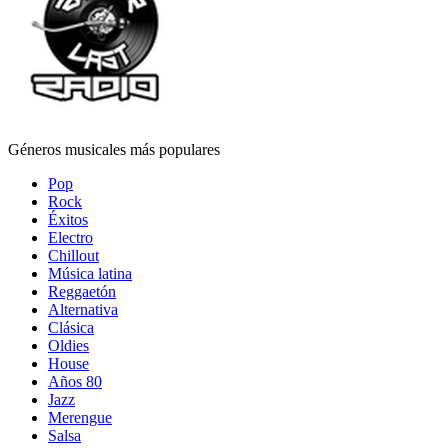
Géneros musicales más populares
Pop
Rock
Éxitos
Electro
Chillout
Música latina
Reggaetón
Alternativa
Clásica
Oldies
House
Años 80
Jazz
Merengue
Salsa