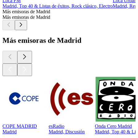
Loca FM
Loca Urban
Madrid, Top 40 & Listas de éxitos, Rock clásico, Electro
Madrid, Regg
Más emisoras de Madrid
Más emisoras de Madrid
Más emisoras de Madrid
COPE MADRID
esRadio
Onda Cero Madrid
Madrid
Madrid, Discusión
Madrid, Top 40 & List
Los mejores
podcasts