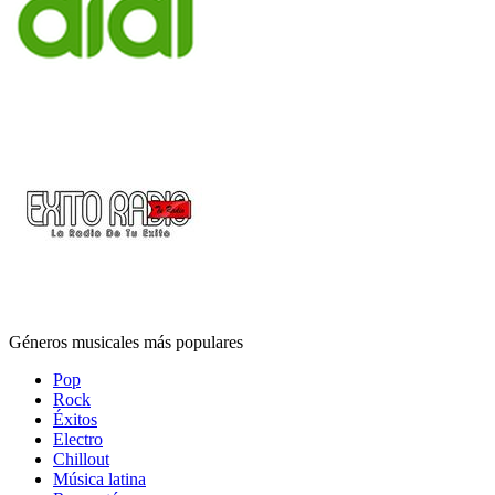
Géneros musicales más populares
Pop
Rock
Éxitos
Electro
Chillout
Música latina