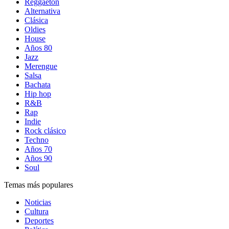
Reggaetón
Alternativa
Clásica
Oldies
House
Años 80
Jazz
Merengue
Salsa
Bachata
Hip hop
R&B
Rap
Indie
Rock clásico
Techno
Años 70
Años 90
Soul
Temas más populares
Noticias
Cultura
Deportes