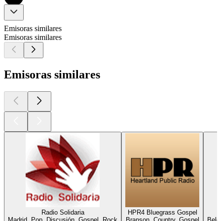
Emisoras similares
Emisoras similares
Emisoras similares
Radio Solidaria
HPR4 Bluegrass Gospel
Madrid, Pop, Discusión, Gospel, Rock
Branson, Country, Gospel
Belo