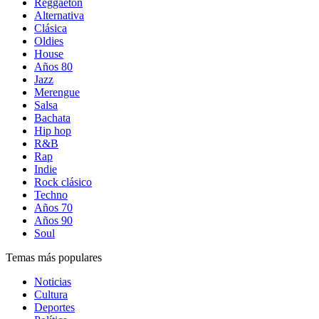
Reggaetón
Alternativa
Clásica
Oldies
House
Años 80
Jazz
Merengue
Salsa
Bachata
Hip hop
R&B
Rap
Indie
Rock clásico
Techno
Años 70
Años 90
Soul
Temas más populares
Noticias
Cultura
Deportes