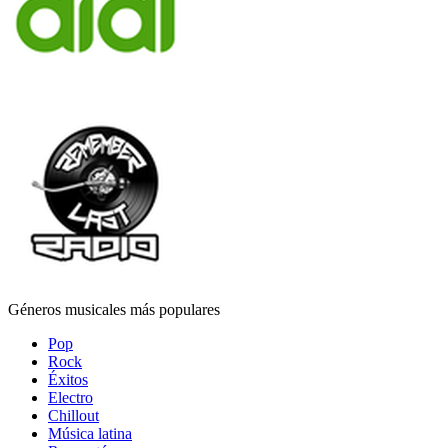
Géneros musicales más populares
Pop
Rock
Éxitos
Electro
Chillout
Música latina