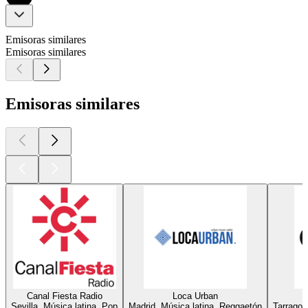
Emisoras similares
Emisoras similares
Emisoras similares
Canal Fiesta Radio
Loca Urban
Sevilla, Música latina, Pop
Madrid, Música latina, Reggaetón
Tarragon