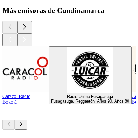
Más emisoras de Cundinamarca
Caracol Radio
Co
Radio Online Fusagasugá
Fusagasuga, Reggaetón, Años 90, Años 80
Bogotá
Bog
Los mejores
podcasts
Los mejores
podcasts