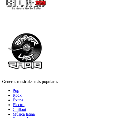
Géneros musicales más populares
Pop
Rock
Éxitos
Electro
Chillout
Música latina