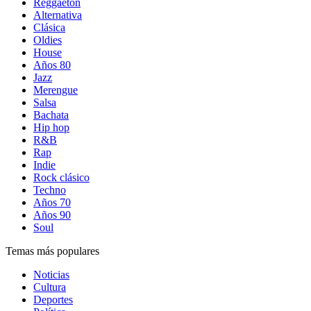
Reggaetón
Alternativa
Clásica
Oldies
House
Años 80
Jazz
Merengue
Salsa
Bachata
Hip hop
R&B
Rap
Indie
Rock clásico
Techno
Años 70
Años 90
Soul
Temas más populares
Noticias
Cultura
Deportes