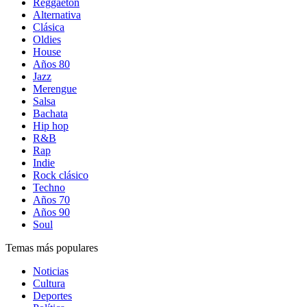
Reggaetón
Alternativa
Clásica
Oldies
House
Años 80
Jazz
Merengue
Salsa
Bachata
Hip hop
R&B
Rap
Indie
Rock clásico
Techno
Años 70
Años 90
Soul
Temas más populares
Noticias
Cultura
Deportes