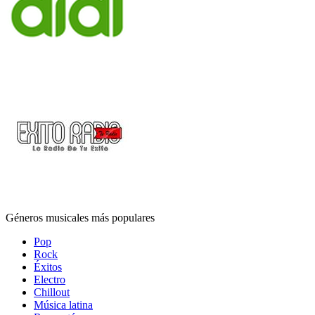
Géneros musicales más populares
Pop
Rock
Éxitos
Electro
Chillout
Música latina