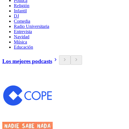
Política
Religión
Infantil
DJ
Comedia
Radio Universitaria
Entrevista
Navidad
Música
Educación
Los mejores podcasts