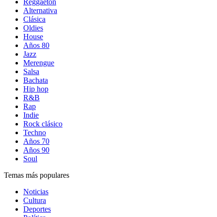
Reggaetón
Alternativa
Clásica
Oldies
House
Años 80
Jazz
Merengue
Salsa
Bachata
Hip hop
R&B
Rap
Indie
Rock clásico
Techno
Años 70
Años 90
Soul
Temas más populares
Noticias
Cultura
Deportes