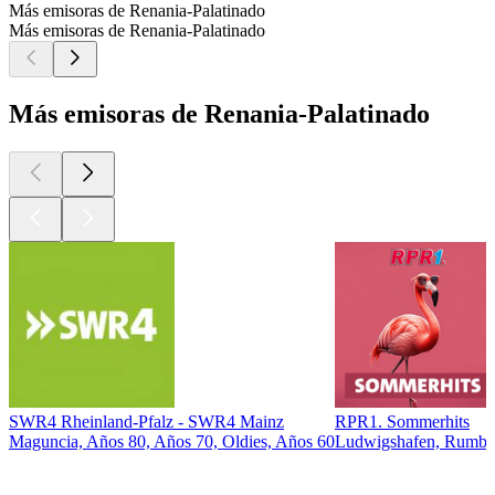
Más emisoras de Renania-Palatinado
Más emisoras de Renania-Palatinado
Más emisoras de Renania-Palatinado
SWR4 Rheinland-Pfalz - SWR4 Mainz
RPR1. Sommerhits
Maguncia, Años 80, Años 70, Oldies, Años 60
Ludwigshafen, Rumba
Los mejores
podcasts
Los mejores
podcasts