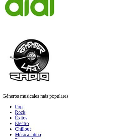
Géneros musicales más populares
Pop
Rock
Éxitos
Electro
Chillout
Música latina