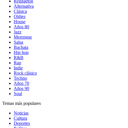
Reggaetón
Alternativa
Clásica
Oldies
House
Años 80
Jazz
Merengue
Salsa
Bachata
Hip hop
R&B
Rap
Indie
Rock clásico
Techno
Años 70
Años 90
Soul
Temas más populares
Noticias
Cultura
Deportes