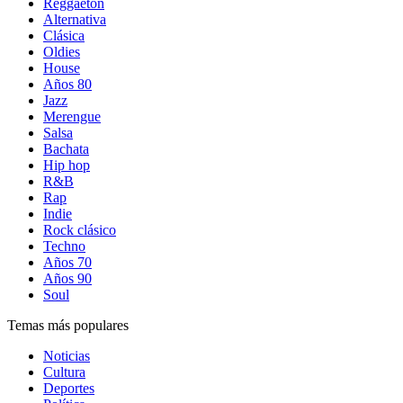
Reggaetón
Alternativa
Clásica
Oldies
House
Años 80
Jazz
Merengue
Salsa
Bachata
Hip hop
R&B
Rap
Indie
Rock clásico
Techno
Años 70
Años 90
Soul
Temas más populares
Noticias
Cultura
Deportes