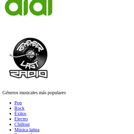
Géneros musicales más populares
Pop
Rock
Éxitos
Electro
Chillout
Música latina