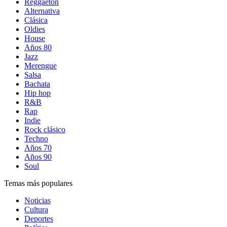
Reggaetón
Alternativa
Clásica
Oldies
House
Años 80
Jazz
Merengue
Salsa
Bachata
Hip hop
R&B
Rap
Indie
Rock clásico
Techno
Años 70
Años 90
Soul
Temas más populares
Noticias
Cultura
Deportes