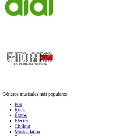
Géneros musicales más populares
Pop
Rock
Éxitos
Electro
Chillout
Música latina