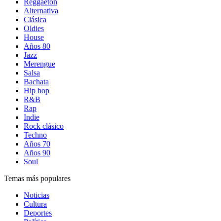
Reggaetón
Alternativa
Clásica
Oldies
House
Años 80
Jazz
Merengue
Salsa
Bachata
Hip hop
R&B
Rap
Indie
Rock clásico
Techno
Años 70
Años 90
Soul
Temas más populares
Noticias
Cultura
Deportes