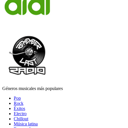
Géneros musicales más populares
Pop
Rock
Éxitos
Electro
Chillout
Música latina