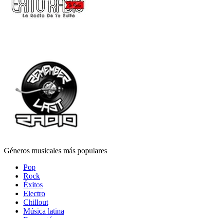
Géneros musicales más populares
Pop
Rock
Éxitos
Electro
Chillout
Música latina