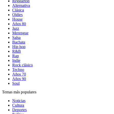
Reggaetón
Alternativa
Clásica
Oldies
House
Años 80
Jazz
Merengue
Salsa
Bachata
Hip hop
R&B
Rap
Indie
Rock clásico
Techno
Años 70
Años 90
Soul
Temas más populares
Noticias
Cultura
Deportes