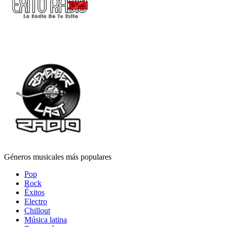
Géneros musicales más populares
Pop
Rock
Éxitos
Electro
Chillout
Música latina