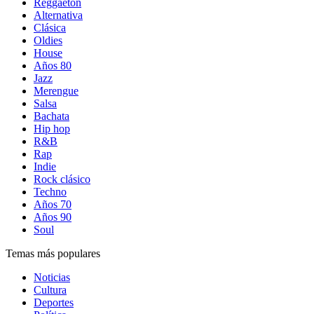
Reggaetón
Alternativa
Clásica
Oldies
House
Años 80
Jazz
Merengue
Salsa
Bachata
Hip hop
R&B
Rap
Indie
Rock clásico
Techno
Años 70
Años 90
Soul
Temas más populares
Noticias
Cultura
Deportes