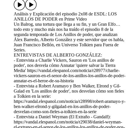
Análisis y Explicación del episodio 2x08 de ESDL: LOS
ANILLOS DE PODER en Prime Video
Un Balrog, una tortura que llega a su fin, y un Gran Elfo…
todo esto y mucho más nos ha traído el episodio 8 de la
segunda temporada de Los Anillos de poder, que analizan
Álex Barredo, Alberto González y este servidor que os habla,
Juan Francisco Bellón, en Universo Tolkien para Fuera de
Series.
ENTREVISTAS DE ALBERTO GONZÁLEZ:
- Entrevista a Charlie Vickers, Sauron en 'Los anillos de
poder', nos desvela cómo Annatar 'quiere salvar la Tierra
Media' https://vandal.elespanol.com/noticia/r28977/charlie-
vickers-sauron-en-el-senor-de-los-anillos-los-anillos-de-poder-
annatar-es-el-heroe-de-su-historia
- Entrevista a Robert Aramayo y Ben Walker, Elrond y Gil-
Galad en 'Los anillos de poder', nos desvelan cómo son fieles
a Tolkien en la serie:
https://vandal.elespanol.com/noticia/r28998/robert-aramayo-y-
ben-walker-elrond-y-gilgalad-en-los-anillos-de-poder-
desvelan-como-son-fieles-a-tolkien-en-la-serie
- Entrevista a Daniel Weyman (El Extraño - Gandalf):
https://vandal.elespanol.com/noticia/r29038/daniel-weyman-
el-extrano-en-el-senor-de-los-anillos-los-anillos-de-poder-nos-