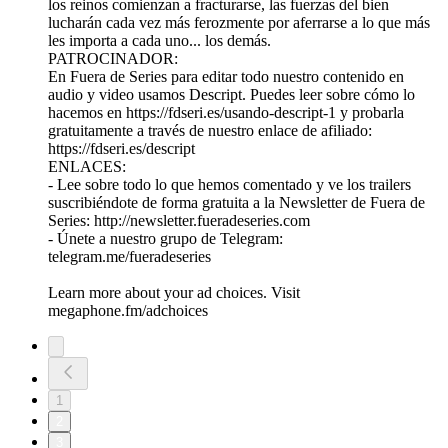
los reinos comienzan a fracturarse, las fuerzas del bien
lucharán cada vez más ferozmente por aferrarse a lo que más
les importa a cada uno... los demás.
PATROCINADOR:
En Fuera de Series para editar todo nuestro contenido en
audio y video usamos Descript. Puedes leer sobre cómo lo
hacemos en https://fdseri.es/usando-descript-1 y probarla
gratuitamente a través de nuestro enlace de afiliado:
https://fdseri.es/descript
ENLACES:
- Lee sobre todo lo que hemos comentado y ve los trailers
suscribiéndote de forma gratuita a la Newsletter de Fuera de
Series: http://newsletter.fueradeseries.com
- Únete a nuestro grupo de Telegram:
telegram.me/fueradeseries
Learn more about your ad choices. Visit
megaphone.fm/adchoices
1
2
3