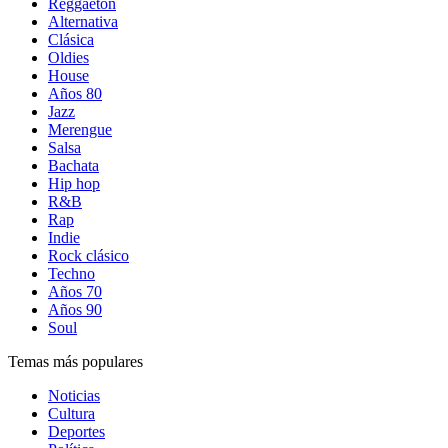
Reggaetón
Alternativa
Clásica
Oldies
House
Años 80
Jazz
Merengue
Salsa
Bachata
Hip hop
R&B
Rap
Indie
Rock clásico
Techno
Años 70
Años 90
Soul
Temas más populares
Noticias
Cultura
Deportes