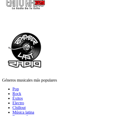
Géneros musicales más populares
Pop
Rock
Éxitos
Electro
Chillout
Música latina