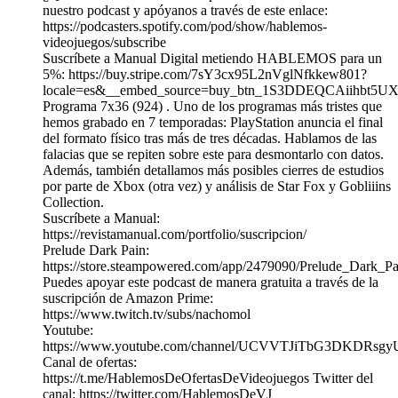
nuestro podcast y apóyanos a través de este enlace:
https://podcasters.spotify.com/pod/show/hablemos-
videojuegos/subscribe
Suscríbete a Manual Digital metiendo HABLEMOS para un
5%: https://buy.stripe.com/7sY3cx95L2nVglNfkkew801?
locale=es&__embed_source=buy_btn_1S3DDEQCAiihbt5U
Programa 7x36 (924) . Uno de los programas más tristes que
hemos grabado en 7 temporadas: PlayStation anuncia el final
del formato físico tras más de tres décadas. Hablamos de las
falacias que se repiten sobre este para desmontarlo con datos.
Además, también detallamos más posibles cierres de estudios
por parte de Xbox (otra vez) y análisis de Star Fox y Gobliiins
Collection.
Suscríbete a Manual:
https://revistamanual.com/portfolio/suscripcion/
Prelude Dark Pain:
https://store.steampowered.com/app/2479090/Prelude_Dark_Pa
Puedes apoyar este podcast de manera gratuita a través de la
suscripción de Amazon Prime:
https://www.twitch.tv/subs/nachomol
Youtube:
https://www.youtube.com/channel/UCVVTJiTbG3DKDRs
Canal de ofertas:
https://t.me/HablemosDeOfertasDeVideojuegos Twitter del
canal: https://twitter.com/HablemosDeVJ