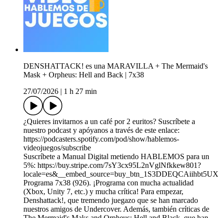
DENSHATTACK! es una MARAVILLA + The Mermaid's
Mask + Orpheus: Hell and Back | 7x38
27/07/2026
|
1 h 27 min
¿Quieres invitarnos a un café por 2 euritos? Suscríbete a
nuestro podcast y apóyanos a través de este enlace:
https://podcasters.spotify.com/pod/show/hablemos-
videojuegos/subscribe
Suscríbete a Manual Digital metiendo HABLEMOS para un
5%: https://buy.stripe.com/7sY3cx95L2nVglNfkkew801?
locale=es&__embed_source=buy_btn_1S3DDEQCAiihbt5U
Programa 7x38 (926). ¡Programa con mucha actualidad
(Xbox, Unity 7, etc.) y mucha crítica! Para empezar,
Denshattack!, que tremendo juegazo que se han marcado
nuestros amigos de Undercover. Además, también críticas de
The Mermaid's Maks and Orpheus: Hell and Black, que han