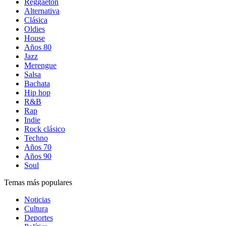
Reggaetón
Alternativa
Clásica
Oldies
House
Años 80
Jazz
Merengue
Salsa
Bachata
Hip hop
R&B
Rap
Indie
Rock clásico
Techno
Años 70
Años 90
Soul
Temas más populares
Noticias
Cultura
Deportes