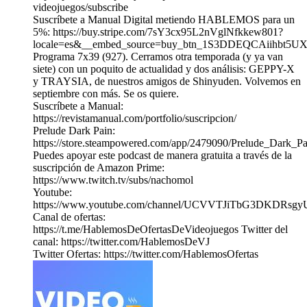
videojuegos/subscribe
Suscríbete a Manual Digital metiendo HABLEMOS para un
5%: https://buy.stripe.com/7sY3cx95L2nVglNfkkew801?
locale=es&__embed_source=buy_btn_1S3DDEQCAiihbt5U
Programa 7x39 (927). Cerramos otra temporada (y ya van
siete) con un poquito de actualidad y dos análisis: GEPPY-X
y TRAYSIA, de nuestros amigos de Shinyuden. Volvemos en
septiembre con más. Se os quiere.
Suscríbete a Manual:
https://revistamanual.com/portfolio/suscripcion/
Prelude Dark Pain:
https://store.steampowered.com/app/2479090/Prelude_Dark_Pa
Puedes apoyar este podcast de manera gratuita a través de la
suscripción de Amazon Prime:
https://www.twitch.tv/subs/nachomol
Youtube:
https://www.youtube.com/channel/UCVVTJiTbG3DKDRs
Canal de ofertas:
https://t.me/HablemosDeOfertasDeVideojuegos Twitter del
canal: https://twitter.com/HablemosDeVJ
Twitter Ofertas: https://twitter.com/HablemosOfertas