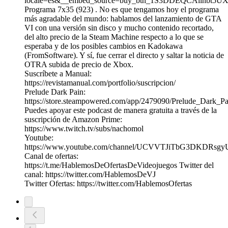
locale=es&__embed_source=buy_btn_1S3DDEQCAiihbt5U
Programa 7x35 (923) . No es que tengamos hoy el programa
más agradable del mundo: hablamos del lanzamiento de GTA
VI con una versión sin disco y mucho contenido recortado,
del alto precio de la Steam Machine respecto a lo que se
esperaba y de los posibles cambios en Kadokawa
(FromSoftware). Y sí, fue cerrar el directo y saltar la noticia de
OTRA subida de precio de Xbox.
Suscríbete a Manual:
https://revistamanual.com/portfolio/suscripcion/
Prelude Dark Pain:
https://store.steampowered.com/app/2479090/Prelude_Dark_Pa
Puedes apoyar este podcast de manera gratuita a través de la
suscripción de Amazon Prime:
https://www.twitch.tv/subs/nachomol
Youtube:
https://www.youtube.com/channel/UCVVTJiTbG3DKDRs
Canal de ofertas:
https://t.me/HablemosDeOfertasDeVideojuegos Twitter del
canal: https://twitter.com/HablemosDeVJ
Twitter Ofertas: https://twitter.com/HablemosOfertas