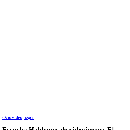
Ocio
Videojuegos
Escucha Hablemos de videojuegos, El