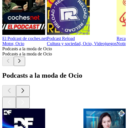
El Podcast de coches.net
Podcast Reload
Recar
Motor, Ocio
Cultura y sociedad, Ocio, Videojuegos
Notici
Podcasts a la moda de Ocio
Podcasts a la moda de Ocio
Podcasts a la moda de Ocio