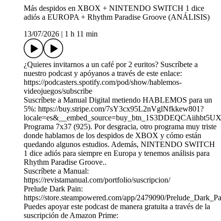
Más despidos en XBOX + NINTENDO SWITCH 1 dice
adiós a EUROPA + Rhythm Paradise Groove (ANÁLISIS)
13/07/2026
|
1 h 11 min
¿Quieres invitarnos a un café por 2 euritos? Suscríbete a
nuestro podcast y apóyanos a través de este enlace:
https://podcasters.spotify.com/pod/show/hablemos-
videojuegos/subscribe
Suscríbete a Manual Digital metiendo HABLEMOS para un
5%: https://buy.stripe.com/7sY3cx95L2nVglNfkkew801?
locale=es&__embed_source=buy_btn_1S3DDEQCAiihbt5U
Programa 7x37 (925). Por desgracia, otro programa muy triste
donde hablamos de los despidos de XBOX y cómo están
quedando algunos estudios. Además, NINTENDO SWITCH
1 dice adiós para siempre en Europa y tenemos análisis para
Rhythm Paradise Groove..
Suscríbete a Manual:
https://revistamanual.com/portfolio/suscripcion/
Prelude Dark Pain:
https://store.steampowered.com/app/2479090/Prelude_Dark_Pa
Puedes apoyar este podcast de manera gratuita a través de la
suscripción de Amazon Prime: