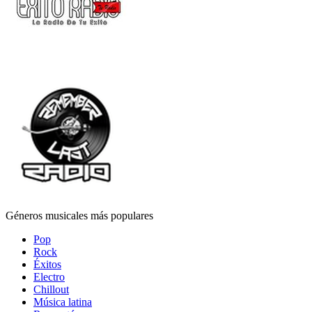
Géneros musicales más populares
Pop
Rock
Éxitos
Electro
Chillout
Música latina