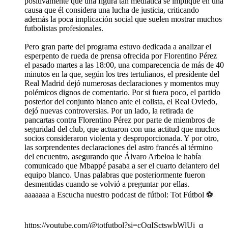
positivamente que una figura tan mediática se implique en una
causa que él considera una lucha de justicia, criticando
además la poca implicación social que suelen mostrar muchos
futbolistas profesionales.
Pero gran parte del programa estuvo dedicada a analizar el
esperpento de rueda de prensa ofrecida por Florentino Pérez
el pasado martes a las 18:00, una comparecencia de más de 40
minutos en la que, según los tres tertulianos, el presidente del
Real Madrid dejó numerosas declaraciones y momentos muy
polémicos dignos de comentario. Por si fuera poco, el partido
posterior del conjunto blanco ante el colista, el Real Oviedo,
dejó nuevas controversias. Por un lado, la retirada de
pancartas contra Florentino Pérez por parte de miembros de
seguridad del club, que actuaron con una actitud que muchos
socios consideraron violenta y desproporcionada. Y por otro,
las sorprendentes declaraciones del astro francés al término
del encuentro, asegurando que Álvaro Arbeloa le había
comunicado que Mbappé pasaba a ser el cuarto delantero del
equipo blanco. Unas palabras que posteriormente fueron
desmentidas cuando se volvió a preguntar por ellas.
aaaaaaa a Escucha nuestro podcast de fútbol: Tot Fútbol ⚽
https://youtube.com/@totfutbol?si=cOqISctswbWlUi_q