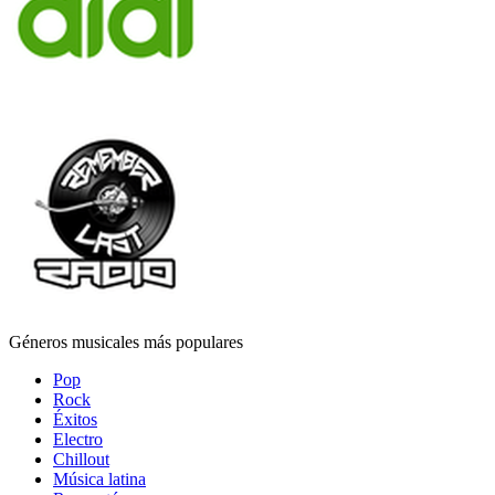
Géneros musicales más populares
Pop
Rock
Éxitos
Electro
Chillout
Música latina