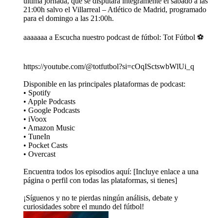
última jornada, que se disputará íntegramente el sábado a las
21:00h salvo el Villarreal – Atlético de Madrid, programado
para el domingo a las 21:00h.
aaaaaaa a Escucha nuestro podcast de fútbol: Tot Fútbol ⚽
https://youtube.com/@totfutbol?si=cOqISctswbWlUi_q
Disponible en las principales plataformas de podcast:
• Spotify
• Apple Podcasts
• Google Podcasts
• iVoox
• Amazon Music
• TuneIn
• Pocket Casts
• Overcast
Encuentra todos los episodios aquí: [Incluye enlace a una
página o perfil con todas las plataformas, si tienes]
¡Síguenos y no te pierdas ningún análisis, debate y
curiosidades sobre el mundo del fútbol!