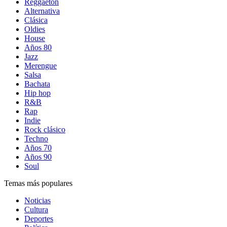
Reggaetón
Alternativa
Clásica
Oldies
House
Años 80
Jazz
Merengue
Salsa
Bachata
Hip hop
R&B
Rap
Indie
Rock clásico
Techno
Años 70
Años 90
Soul
Temas más populares
Noticias
Cultura
Deportes