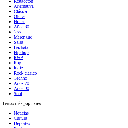
Reggaetón
Alternativa
Clásica
Oldies
House
Años 80
Jazz
Merengue
Salsa
Bachata
Hip hop
R&B
Rap
Indie
Rock clásico
Techno
Años 70
Años 90
Soul
Temas más populares
Noticias
Cultura
Deportes