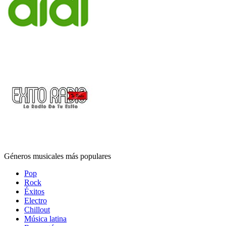
Géneros musicales más populares
Pop
Rock
Éxitos
Electro
Chillout
Música latina