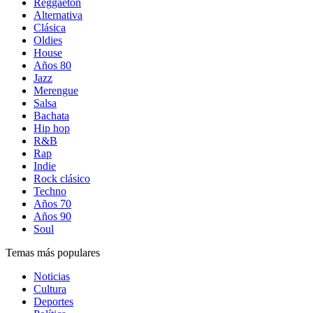
Reggaetón
Alternativa
Clásica
Oldies
House
Años 80
Jazz
Merengue
Salsa
Bachata
Hip hop
R&B
Rap
Indie
Rock clásico
Techno
Años 70
Años 90
Soul
Temas más populares
Noticias
Cultura
Deportes