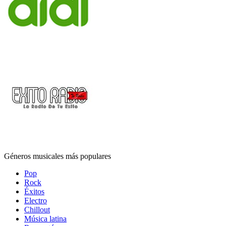
Géneros musicales más populares
Pop
Rock
Éxitos
Electro
Chillout
Música latina