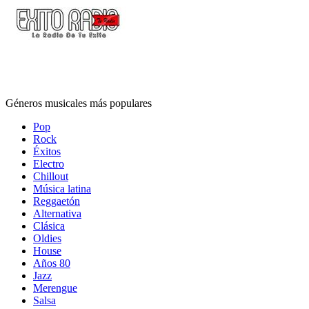
Géneros musicales más populares
Pop
Rock
Éxitos
Electro
Chillout
Música latina
Reggaetón
Alternativa
Clásica
Oldies
House
Años 80
Jazz
Merengue
Salsa