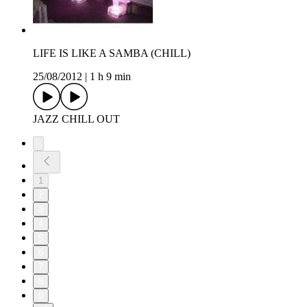
LIFE IS LIKE A SAMBA (CHILL)
25/08/2012
|
1 h 9 min
JAZZ CHILL OUT
1
2
3
4
5
6
7
8
9