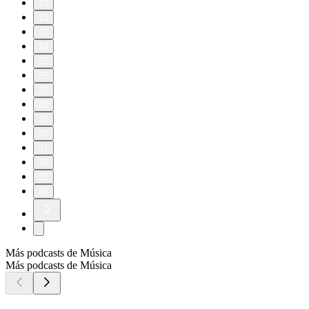
10
11
20
24
25
26
27
28
29
30
31
32
33
34
Más podcasts de Música
Más podcasts de Música