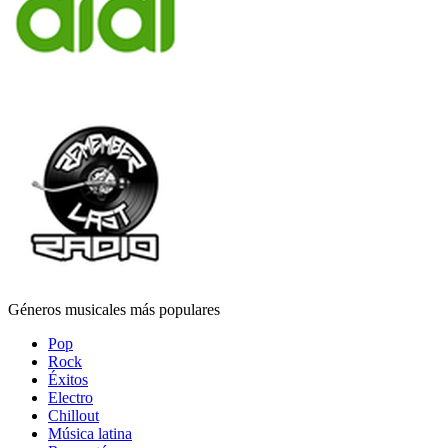
Géneros musicales más populares
Pop
Rock
Éxitos
Electro
Chillout
Música latina