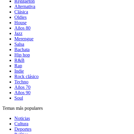
Reggaetón
Alternativa
Clásica
Oldies
House
Años 80
Jazz
Merengue
Salsa
Bachata
Hip hop
R&B
Rap
Indie
Rock clásico
Techno
Años 70
Años 90
Soul
Temas más populares
Noticias
Cultura
Deportes