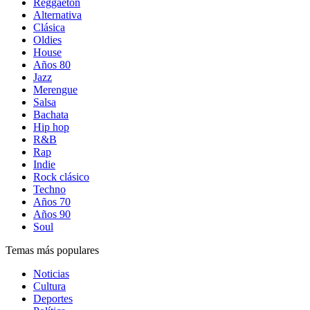
Reggaetón
Alternativa
Clásica
Oldies
House
Años 80
Jazz
Merengue
Salsa
Bachata
Hip hop
R&B
Rap
Indie
Rock clásico
Techno
Años 70
Años 90
Soul
Temas más populares
Noticias
Cultura
Deportes