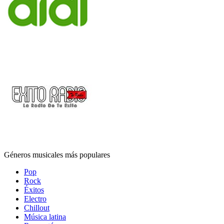
Géneros musicales más populares
Pop
Rock
Éxitos
Electro
Chillout
Música latina