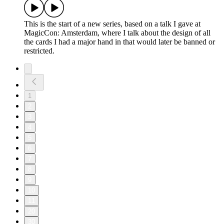
This is the start of a new series, based on a talk I gave at
MagicCon: Amsterdam, where I talk about the design of all
the cards I had a major hand in that would later be banned or
restricted.
1
2
3
4
5
6
7
8
9
10
11
20
30