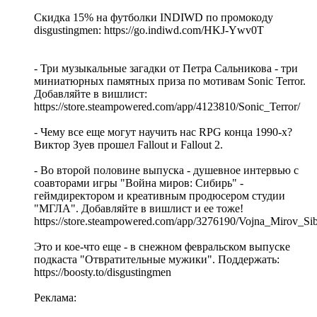
Скидка 15% на футболки INDIWD по промокоду
disgustingmen: https://go.indiwd.com/HKJ-Ywv0T
- Три музыкальные загадки от Петра Сальникова - три
миниатюрных памятных приза по мотивам Sonic Terror.
Добавляйте в вишлист:
https://store.steampowered.com/app/4123810/Sonic_Terror/
- Чему все еще могут научить нас RPG конца 1990-х?
Виктор Зуев прошел Fallout и Fallout 2.
- Во второй половине выпуска - душевное интервью с
соавторами игры "Война миров: Сибирь" -
геймдиректором и креативным продюсером студии
"МГЛА". Добавляйте в вишлист и ее тоже!
https://store.steampowered.com/app/3276190/Vojna_Mirov_Sib
Это и кое-что еще - в снежном февральском выпуске
подкаста "Отвратительные мужики". Поддержать:
https://boosty.to/disgustingmen
Реклама: