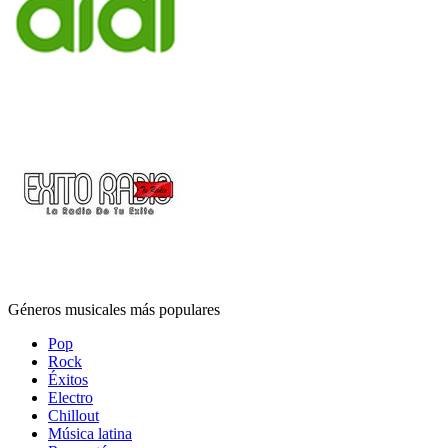
Géneros musicales más populares
Pop
Rock
Éxitos
Electro
Chillout
Música latina