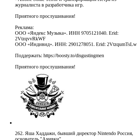
журналиста в разработчика игр.
Приятного прослушивания!
Реклама:
ООО «Яндекс Музыка». ИНН 9705121040. Erid:
2VtzqvvRkWF
ООО «Индивид». ИНН: 2901278051. Erid: 2VtzqumTsLw
Поддержать: https://boosty.to/disgustingmen
Приятного прослушивания!
262. Яша Хаддажи, бывший директор Nintendo Россия,
основатель "Ачивки"