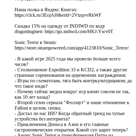
Наша полка в Яндекс Книгах:
https://clck.ru/3EojAH&erid=2VtzqvvRkWF
Скидка 15% на одежду от INDIWD по коду
disgustingmen: https://go.indiwd.com/HKJ-Ywv0T
Sonic Terror в Steam:
https://store.steampowered.com/app/4123810/Sonic_Terror/
- В какой игре 2025 года мы провели больше всего
часов?
- Столкновение Expedition 33 и KCD2, а также другие
странные соревнования на церемониях награждения;
- Игры по схематозам, тяга быть контркультурщиком; да
что такое инди?
- Почему сейчас медиа вокруг игр кипят совсем не так,
как 10 лет назад?
- Второй сезон сериала "Фоллаут" и наше отношение к
Fallout в целом, снова;
- Достал ли нас ИИ? Когда обратный тренд на тупые
устройства без интернета?
- Приключения Дениса в Азии и его главные
гастрономические открытия. Какой суп царит теперь?
- Анонс Sonic Terror и трансформация Петра из