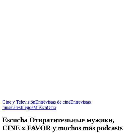
Cine y Televisión
Entrevistas de cine
Entrevistas
musicales
Juegos
Música
Ocio
Escucha Отвратительные мужики,
CINE x FAVOR y muchos más podcasts