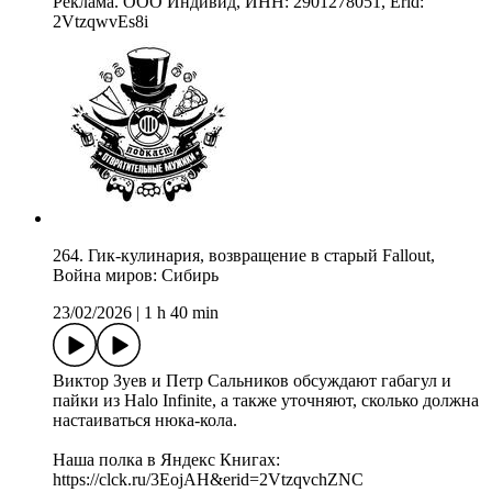
Реклама. ООО Индивид, ИНН: 2901278051, Erid:
2VtzqwvEs8i
264. Гик-кулинария, возвращение в старый Fallout,
Война миров: Сибирь
23/02/2026
|
1 h 40 min
Виктор Зуев и Петр Сальников обсуждают габагул и
пайки из Halo Infinite, а также уточняют, сколько должна
настаиваться нюка-кола.
Наша полка в Яндекс Книгах:
https://clck.ru/3EojAH&erid=2VtzqvchZNC