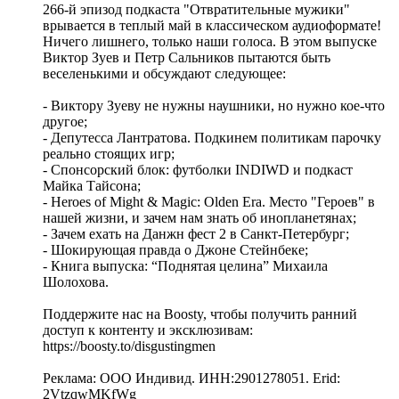
266-й эпизод подкаста "Отвратительные мужики"
врывается в теплый май в классическом аудиоформате!
Ничего лишнего, только наши голоса. В этом выпуске
Виктор Зуев и Петр Сальников пытаются быть
веселенькими и обсуждают следующее:
- Виктору Зуеву не нужны наушники, но нужно кое-что
другое;
- Депутесса Лантратова. Подкинем политикам парочку
реально стоящих игр;
- Спонсорский блок: футболки INDIWD и подкаст
Майка Тайсона;
- Heroes of Might & Magic: Olden Era. Место "Героев" в
нашей жизни, и зачем нам знать об инопланетянах;
- Зачем ехать на Данжн фест 2 в Санкт-Петербург;
- Шокирующая правда о Джоне Стейнбеке;
- Книга выпуска: “Поднятая целина” Михаила
Шолохова.
Поддержите нас на Boosty, чтобы получить ранний
доступ к контенту и эксклюзивам:
https://boosty.to/disgustingmen
Реклама: ООО Индивид. ИНН:2901278051. Erid:
2VtzqwMKfWg