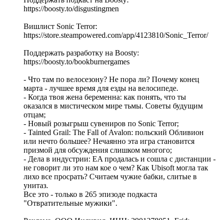
https://boosty.to/disgustingmen
Вишлист Sonic Terror:
https://store.steampowered.com/app/4123810/Sonic_Terror/
Поддержать разработку на Boosty:
https://boosty.to/bookburnergames
- Что там по велосезону? Не пора ли? Почему конец
марта - лучшее время для езды на велосипеде.
- Когда твоя жена беременна: как понять, что ты
оказался в мистическом мире тьмы. Советы будущим
отцам;
- Новый розыгрыш сувениров по Sonic Terror;
- Tainted Grail: The Fall of Avalon: польский Обливион
или нечто большее? Нечаянно эта игра становится
призмой для обсуждения слишком многого;
- Дела в индустрии: EA продалась и сошла с дистанции -
не говорит ли это нам кое о чем? Как Ubisoft могла так
лихо все просрать? Считаем чужие бабки, слитые в
унитаз.
Все это - только в 265 эпизоде подкаста
"Отвратительные мужики".