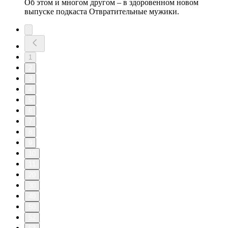
Об этом и многом другом – в здоровенном новом
выпуске подкаста Отвратительные мужики.
1
2
3
4
5
6
7
8
9
10
11
20
30
40
50
52