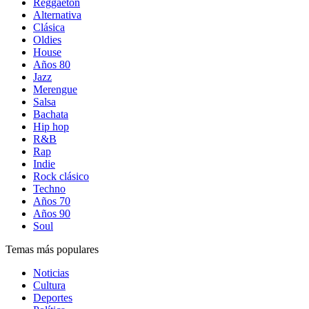
Reggaetón
Alternativa
Clásica
Oldies
House
Años 80
Jazz
Merengue
Salsa
Bachata
Hip hop
R&B
Rap
Indie
Rock clásico
Techno
Años 70
Años 90
Soul
Temas más populares
Noticias
Cultura
Deportes