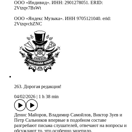
ООО «Индивид». ИНН: 2901278051. ERID:
2Vtzqv7BsWt
ООО «Яндекс Музыка». ИНН 9705121040. erid:
2VtzqvchZNC
263. Дорогая редакция!
04/02/2026
|
1 h 38 min
Денис Майоров, Владимир Самойлов, Виктор Зуев и
Петр Сальников впервые в подобном составе
разгребают письма слушателей, отвечают на вопросы и
обсуждают то, что особенно зацепило.