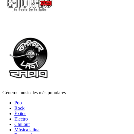
Géneros musicales más populares
Pop
Rock
Éxitos
Electro
Chillout
Música latina