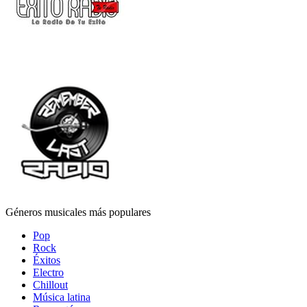
Géneros musicales más populares
Pop
Rock
Éxitos
Electro
Chillout
Música latina