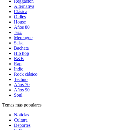
Reggaetón
Alternativa
Clásica
Oldies
House
Años 80
Jazz
Merengue
Salsa
Bachata
Hip hop
R&B
Rap
Indie
Rock clásico
Techno
Años 70
Años 90
Soul
Temas más populares
Noticias
Cultura
Deportes