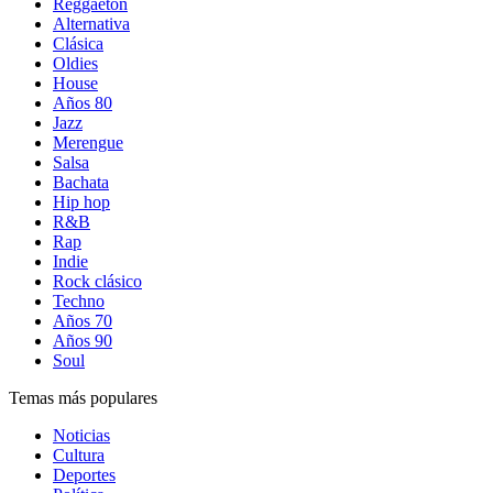
Reggaetón
Alternativa
Clásica
Oldies
House
Años 80
Jazz
Merengue
Salsa
Bachata
Hip hop
R&B
Rap
Indie
Rock clásico
Techno
Años 70
Años 90
Soul
Temas más populares
Noticias
Cultura
Deportes