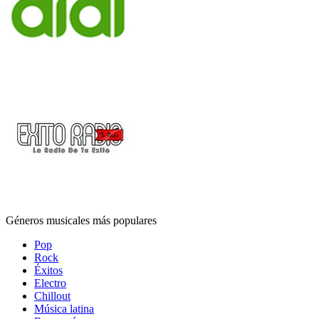
Géneros musicales más populares
Pop
Rock
Éxitos
Electro
Chillout
Música latina