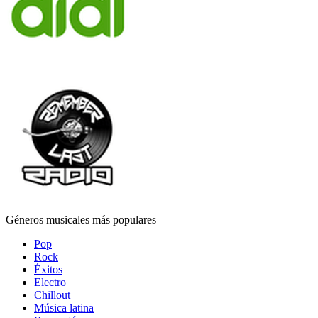
Géneros musicales más populares
Pop
Rock
Éxitos
Electro
Chillout
Música latina