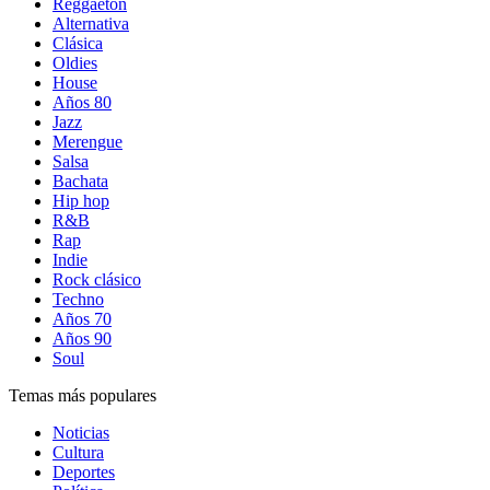
Reggaetón
Alternativa
Clásica
Oldies
House
Años 80
Jazz
Merengue
Salsa
Bachata
Hip hop
R&B
Rap
Indie
Rock clásico
Techno
Años 70
Años 90
Soul
Temas más populares
Noticias
Cultura
Deportes