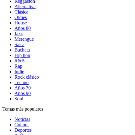
Reggaetón
Alternativa
Clásica
Oldies
House
Años 80
Jazz
Merengue
Salsa
Bachata
Hip hop
R&B
Rap
Indie
Rock clásico
Techno
Años 70
Años 90
Soul
Temas más populares
Noticias
Cultura
Deportes