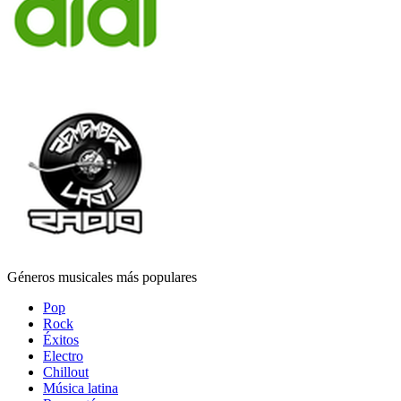
Géneros musicales más populares
Pop
Rock
Éxitos
Electro
Chillout
Música latina