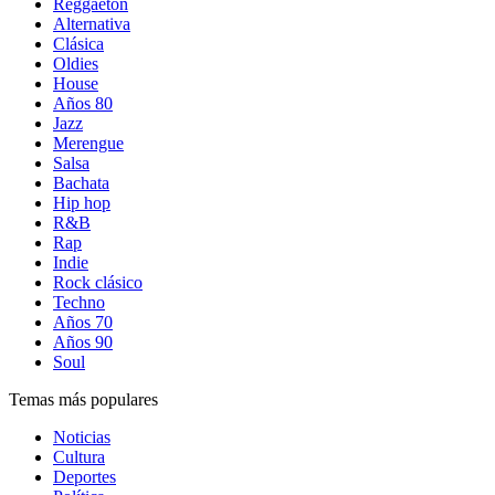
Reggaetón
Alternativa
Clásica
Oldies
House
Años 80
Jazz
Merengue
Salsa
Bachata
Hip hop
R&B
Rap
Indie
Rock clásico
Techno
Años 70
Años 90
Soul
Temas más populares
Noticias
Cultura
Deportes