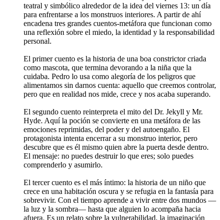
teatral y simbólico alrededor de la idea del viernes 13: un día
para enfrentarse a los monstruos interiores. A partir de ahí
encadena tres grandes cuentos‑metáfora que funcionan como
una reflexión sobre el miedo, la identidad y la responsabilidad
personal.
El primer cuento es la historia de una boa constrictor criada
como mascota, que termina devorando a la niña que la
cuidaba. Pedro lo usa como alegoría de los peligros que
alimentamos sin darnos cuenta: aquello que creemos controlar,
pero que en realidad nos mide, crece y nos acaba superando.
El segundo cuento reinterpreta el mito del Dr. Jekyll y Mr.
Hyde. Aquí la poción se convierte en una metáfora de las
emociones reprimidas, del poder y del autoengaño. El
protagonista intenta encerrar a su monstruo interior, pero
descubre que es él mismo quien abre la puerta desde dentro.
El mensaje: no puedes destruir lo que eres; solo puedes
comprenderlo y asumirlo.
El tercer cuento es el más íntimo: la historia de un niño que
crece en una habitación oscura y se refugia en la fantasía para
sobrevivir. Con el tiempo aprende a vivir entre dos mundos —
la luz y la sombra— hasta que alguien lo acompaña hacia
afuera. Es un relato sobre la vulnerabilidad, la imaginación