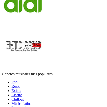
Géneros musicales más populares
Pop
Rock
Éxitos
Electro
Chillout
Música latina