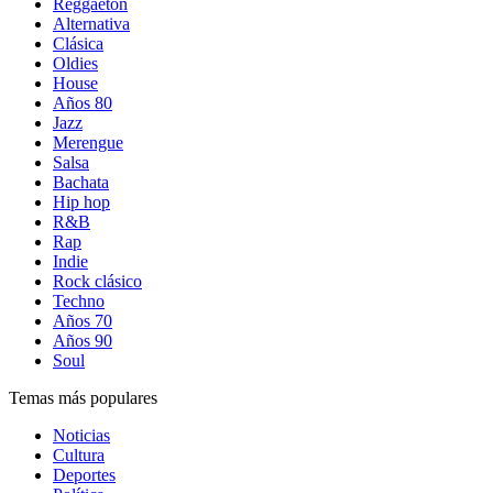
Reggaetón
Alternativa
Clásica
Oldies
House
Años 80
Jazz
Merengue
Salsa
Bachata
Hip hop
R&B
Rap
Indie
Rock clásico
Techno
Años 70
Años 90
Soul
Temas más populares
Noticias
Cultura
Deportes