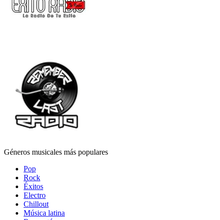
Géneros musicales más populares
Pop
Rock
Éxitos
Electro
Chillout
Música latina