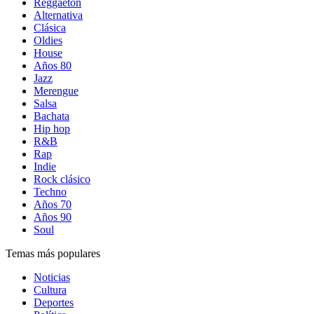
Reggaetón
Alternativa
Clásica
Oldies
House
Años 80
Jazz
Merengue
Salsa
Bachata
Hip hop
R&B
Rap
Indie
Rock clásico
Techno
Años 70
Años 90
Soul
Temas más populares
Noticias
Cultura
Deportes