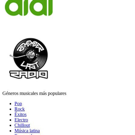
Géneros musicales más populares
Pop
Rock
Éxitos
Electro
Chillout
Música latina