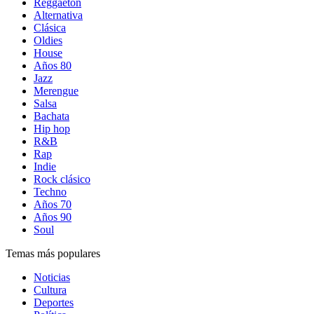
Reggaetón
Alternativa
Clásica
Oldies
House
Años 80
Jazz
Merengue
Salsa
Bachata
Hip hop
R&B
Rap
Indie
Rock clásico
Techno
Años 70
Años 90
Soul
Temas más populares
Noticias
Cultura
Deportes