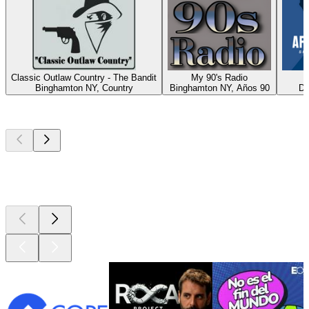
Classic Outlaw Country - The Bandit
My 90's Radio
A
Binghamton NY, Country
Binghamton NY, Años 90
Du
Los mejores
podcasts
Los mejores
podcasts
Los mejores
podcasts