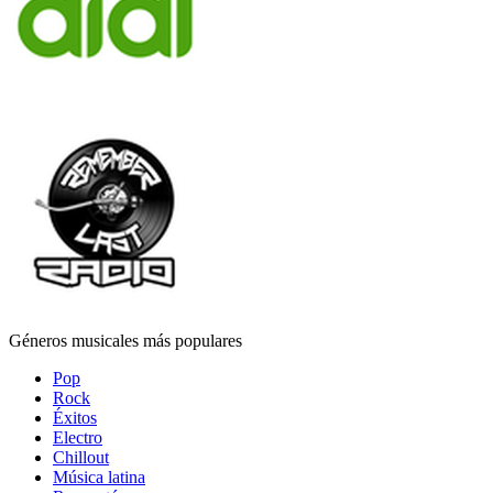
Géneros musicales más populares
Pop
Rock
Éxitos
Electro
Chillout
Música latina