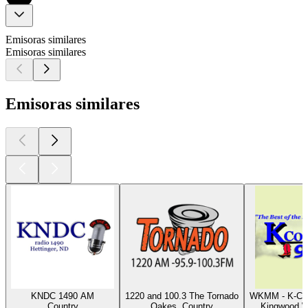
Emisoras similares
Emisoras similares
Emisoras similares
KNDC 1490 AM
1220 and 100.3 The Tornado
WKMM - K-Cou
Country
Oakes, Country
Kingwood W