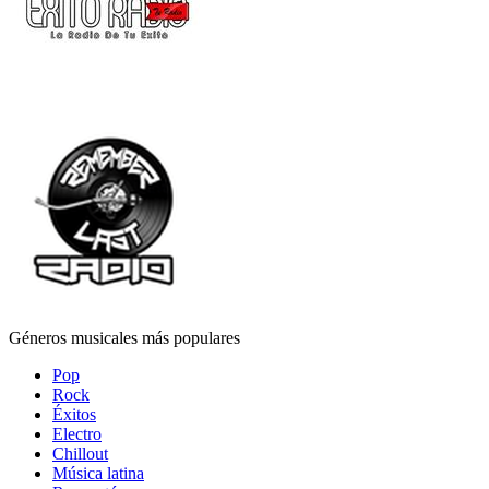
Géneros musicales más populares
Pop
Rock
Éxitos
Electro
Chillout
Música latina