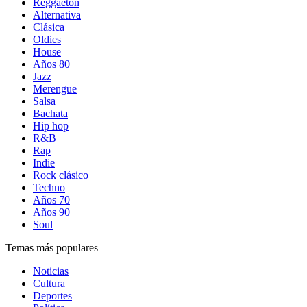
Reggaetón
Alternativa
Clásica
Oldies
House
Años 80
Jazz
Merengue
Salsa
Bachata
Hip hop
R&B
Rap
Indie
Rock clásico
Techno
Años 70
Años 90
Soul
Temas más populares
Noticias
Cultura
Deportes