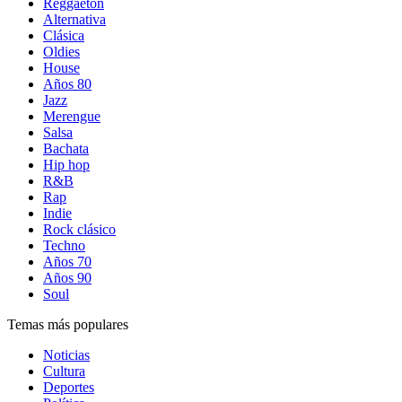
Reggaetón
Alternativa
Clásica
Oldies
House
Años 80
Jazz
Merengue
Salsa
Bachata
Hip hop
R&B
Rap
Indie
Rock clásico
Techno
Años 70
Años 90
Soul
Temas más populares
Noticias
Cultura
Deportes