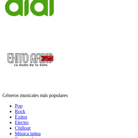
Géneros musicales más populares
Pop
Rock
Éxitos
Electro
Chillout
Música latina