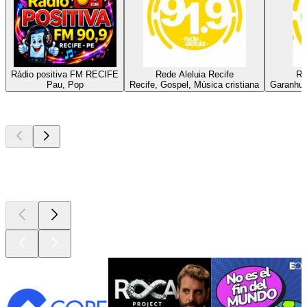
Rádio positiva FM RECIFE
Rede Aleluia Recife
Re
Pau, Pop
Recife, Gospel, Música cristiana
Garanhun
Los mejores
podcasts
Los mejores
podcasts
Los mejores
podcasts