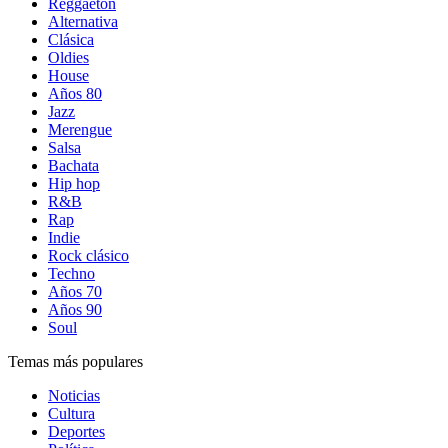
Reggaetón
Alternativa
Clásica
Oldies
House
Años 80
Jazz
Merengue
Salsa
Bachata
Hip hop
R&B
Rap
Indie
Rock clásico
Techno
Años 70
Años 90
Soul
Temas más populares
Noticias
Cultura
Deportes