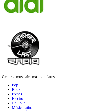
Géneros musicales más populares
Pop
Rock
Éxitos
Electro
Chillout
Música latina