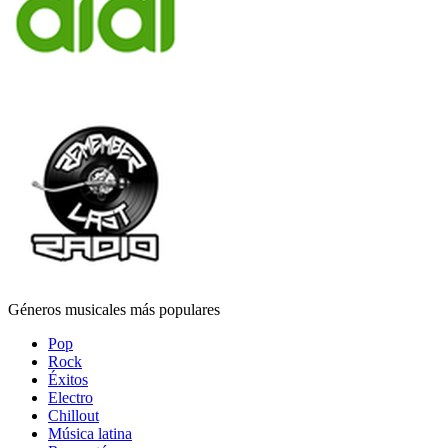
Géneros musicales más populares
Pop
Rock
Éxitos
Electro
Chillout
Música latina