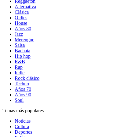
Reggaetón
Alternativa
Clásica
Oldies
House
Años 80
Jazz
Merengue
Salsa
Bachata
Hip hop
R&B
Rap
Indie
Rock clásico
Techno
Años 70
Años 90
Soul
Temas más populares
Noticias
Cultura
Deportes