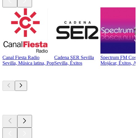
Canal Fiesta Radio
Cadena SER Sevilla
Spectrum FM Cost
Sevilla, Música latina, Pop
Sevilla, Éxitos
Mojácar, Éxitos, A
Los mejores
podcasts
Los mejores
podcasts
Los mejores
podcasts