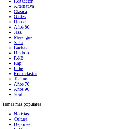
Reggaetón
Alternativa
Clásica
Oldies
House
Años 80
Jazz
Merengue
Salsa
Bachata
Hip hop
R&B
Rap
Indie
Rock clásico
Techno
Años 70
Años 90
Soul
Temas más populares
Noticias
Cultura
Deportes