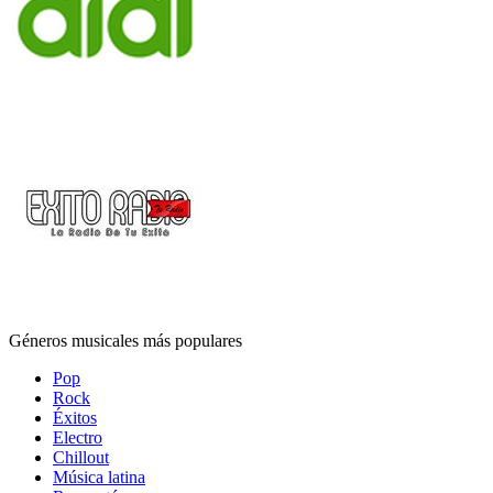
Géneros musicales más populares
Pop
Rock
Éxitos
Electro
Chillout
Música latina