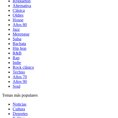
Reggaetón
Alternativa
Clásica
Oldies
House
Años 80
Jazz
Merengue
Salsa
Bachata
Hip hop
R&B
Rap
Indie
Rock clásico
Techno
Años 70
Años 90
Soul
Temas más populares
Noticias
Cultura
Deportes