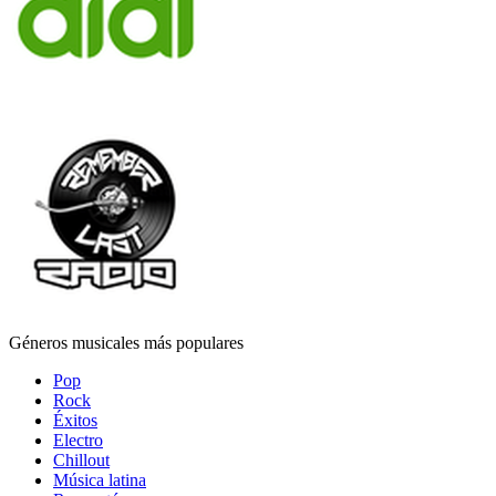
Géneros musicales más populares
Pop
Rock
Éxitos
Electro
Chillout
Música latina