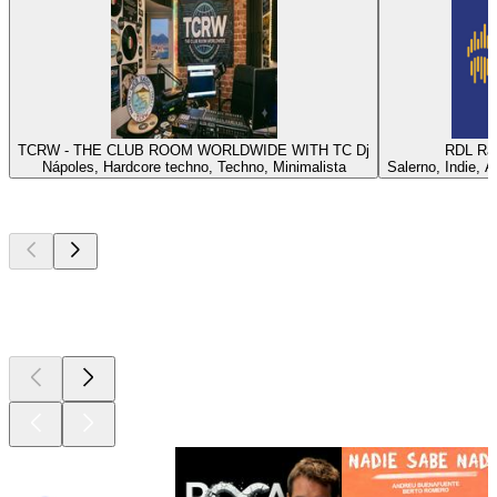
TCRW - THE CLUB ROOM WORLDWIDE WITH TC Dj
RDL Rad
Nápoles, Hardcore techno, Techno, Minimalista
Salerno, Indie, A
Los mejores
podcasts
Los mejores
podcasts
Los mejores
podcasts