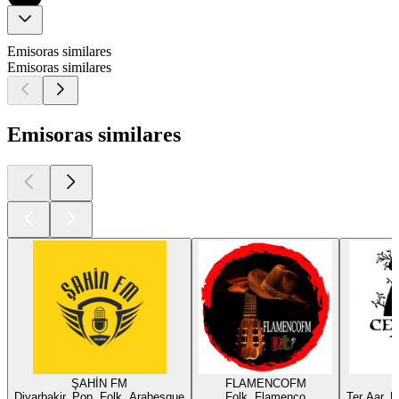
Emisoras similares
Emisoras similares
Emisoras similares
ŞAHİN FM
FLAMENCOFM
Diyarbakir, Pop, Folk, Arabesque
Folk, Flamenco
Ter Aar, F