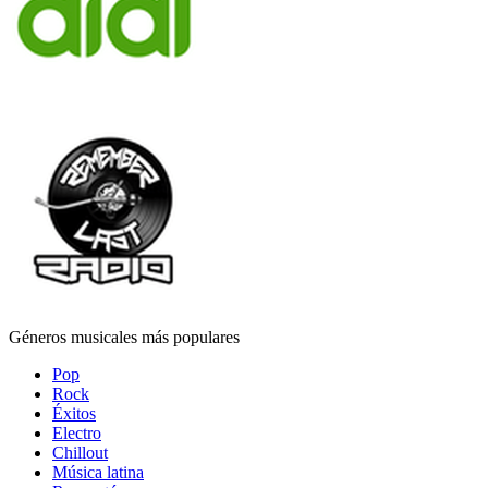
Géneros musicales más populares
Pop
Rock
Éxitos
Electro
Chillout
Música latina