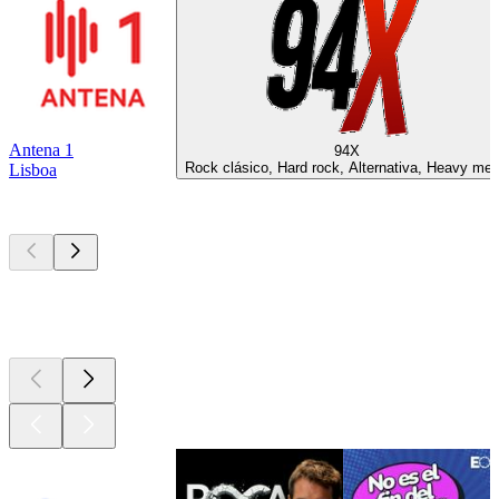
Antena 1
94X
Rock clásico, Hard rock, Alternativa, Heavy met
Lisboa
Los mejores
podcasts
Los mejores
podcasts
Los mejores
podcasts