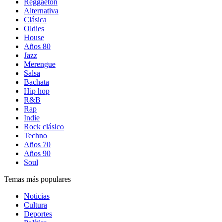
Reggaetón
Alternativa
Clásica
Oldies
House
Años 80
Jazz
Merengue
Salsa
Bachata
Hip hop
R&B
Rap
Indie
Rock clásico
Techno
Años 70
Años 90
Soul
Temas más populares
Noticias
Cultura
Deportes