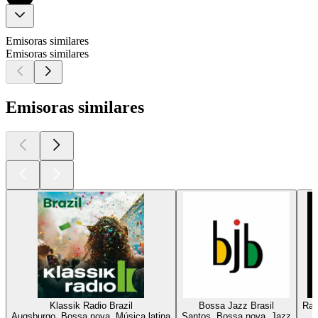
Emisoras similares
Emisoras similares
Emisoras similares
Klassik Radio Brazil
Bossa Jazz Brasil
Rad
Augsburgo, Bossa nova, Música latina
Santos, Bossa nova, Jazz