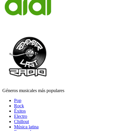
Géneros musicales más populares
Pop
Rock
Éxitos
Electro
Chillout
Música latina