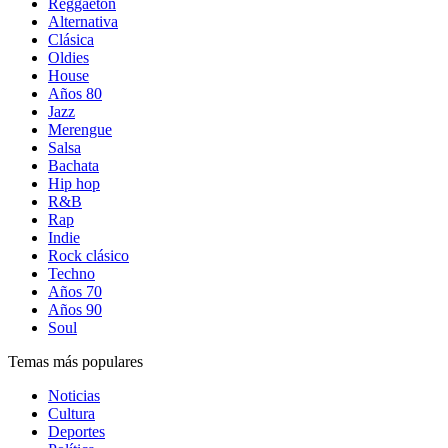
Reggaetón
Alternativa
Clásica
Oldies
House
Años 80
Jazz
Merengue
Salsa
Bachata
Hip hop
R&B
Rap
Indie
Rock clásico
Techno
Años 70
Años 90
Soul
Temas más populares
Noticias
Cultura
Deportes