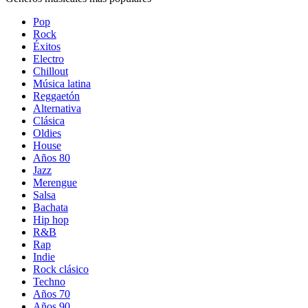
Pop
Rock
Éxitos
Electro
Chillout
Música latina
Reggaetón
Alternativa
Clásica
Oldies
House
Años 80
Jazz
Merengue
Salsa
Bachata
Hip hop
R&B
Rap
Indie
Rock clásico
Techno
Años 70
Años 90