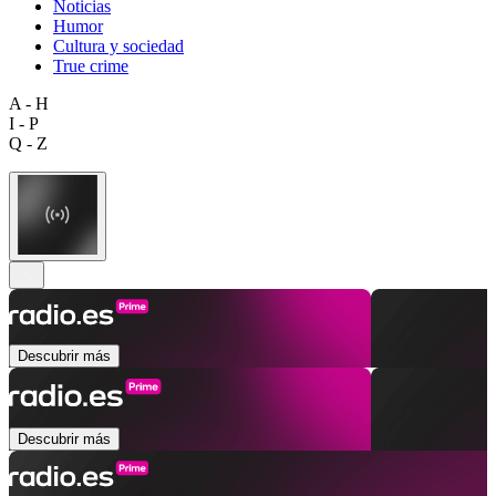
Noticias
Humor
Cultura y sociedad
True crime
A - H
I - P
Q - Z
Descubrir más
Descubrir más