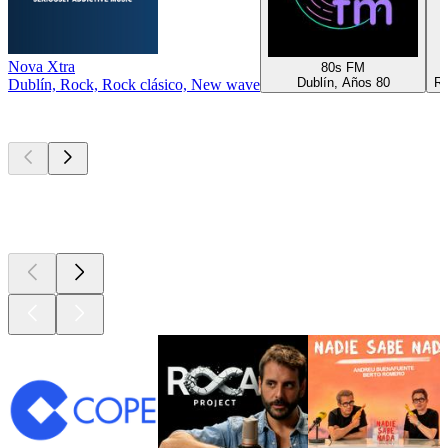
Nova Xtra
80s FM
Dublín, Años 80
Ro
Dublín, Rock, Rock clásico, New wave
Los mejores
podcasts
Los mejores
podcasts
Los mejores
podcasts