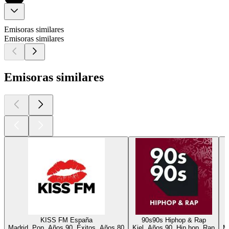
Emisoras similares
Emisoras similares
Emisoras similares
KISS FM España
90s90s Hiphop & Rap
Madrid, Pop, Años 90, Éxitos, Años 80
Kiel, Años 90, Hip hop, Rap
M