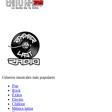
Géneros musicales más populares
Pop
Rock
Éxitos
Electro
Chillout
Música latina