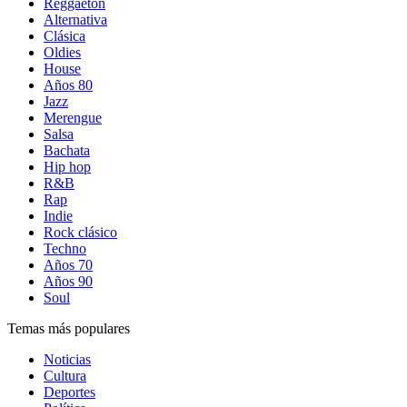
Reggaetón
Alternativa
Clásica
Oldies
House
Años 80
Jazz
Merengue
Salsa
Bachata
Hip hop
R&B
Rap
Indie
Rock clásico
Techno
Años 70
Años 90
Soul
Temas más populares
Noticias
Cultura
Deportes